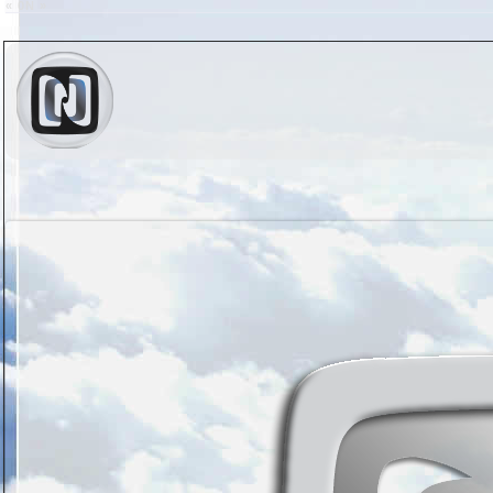
« 0N »